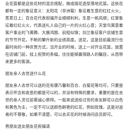
业花篮都是这些花材的混合搭配，做成插花造型落地花篮。这些花
都有一定的象征意义：太阳花（非洲菊）象征着生意的红红火火，
蒸蒸日上；百合花代表祝福开业顺顺利利，生意一帆风顺；红掌象
征着红红火火，代表送礼人自己的一片的火红心意；天堂鸟寓意着
客户事业的飞黄腾、大展鸿图、前程似锦；剑兰象征客户店铺生意
的节节开花，不断的攀升新的业绩高度。送花，这是目前最流行也
最时尚的一种庆贺方式，当开业的时候，送上一对开业花篮，放置
在店铺门前，挂上祝贺的条幅，往往能够赢得路人的瞩目，从而带
来更多的客源。
朋友亲人去世送什么花
朋友亲人去世可以送的花有康乃馨和百合、白菊花等均可，只要是
表示怀念和哀思的都是可以的，并没有特殊的要求，重要的是在去
世的亲人灵位前需诚心祭拜。一般来说送给过世的亲友鲜花以白色
和黄色为主，一定不可以送颜色鲜艳的红花，例如玫瑰，这是对逝
者的不尊敬，如果不清楚，可以去买花的时候询问店员即可。
男朋友送女朋友花祝福语