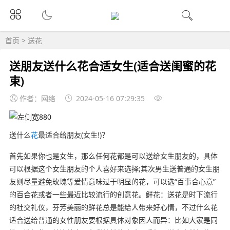
首页
>
送花
送朋友送什么花合适女生(适合送闺蜜的花
束)
作者：网络
2024-05-16 07:29:35
送什么
花
最适合给朋友(女生!)？
首先如果你也是女生，那么任何花都是可以送给女生朋友的，具体
可以根据这个女生朋友的个人喜好来选择;其次男生送普通的女生朋
友则尽量避免玫瑰等爱情意味过于明显的花，可以选“百事合心意”
的百合花或者一些最近比较流行的创意花。鲜花：送花是时下流行
的社交礼仪，芬芳美丽的鲜花总是能给人带来好心情，不过什么花
适合送给普通的女性朋友要根据具体对象因人而异：比如大家是同