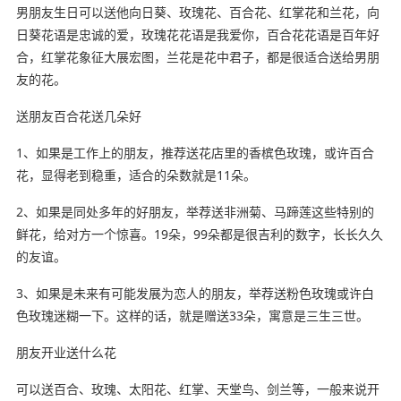
男朋友生日可以送他向日葵、玫瑰花、百合花、红掌花和兰花，向
日葵花语是忠诚的爱，玫瑰花花语是我爱你，百合花花语是百年好
合，红掌花象征大展宏图，兰花是花中君子，都是很适合送给男朋
友的花。
送朋友百合花送几朵好
1、如果是工作上的朋友，推荐送花店里的香槟色玫瑰，或许百合
花，显得老到稳重，适合的朵数就是11朵。
2、如果是同处多年的好朋友，举荐送非洲菊、马蹄莲这些特别的
鲜花，给对方一个惊喜。19朵，99朵都是很吉利的数字，长长久久
的友谊。
3、如果是未来有可能发展为恋人的朋友，举荐送粉色玫瑰或许白
色玫瑰迷糊一下。这样的话，就是赠送33朵，寓意是三生三世。
朋友开业送什么花
可以送百合、玫瑰、太阳花、红掌、天堂鸟、剑兰等，一般来说开