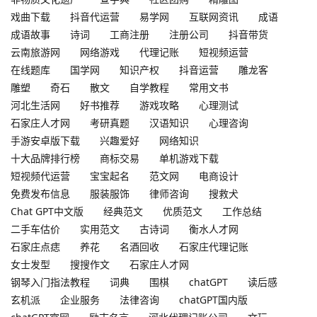
戏曲下载
抖音代运营
易学网
互联网资讯
成语
成语故事
诗词
工商注册
注册公司
抖音带货
云南旅游网
网络游戏
代理记账
短视频运营
在线题库
国学网
知识产权
抖音运营
雕龙客
雕塑
奇石
散文
自学教程
常用文书
河北生活网
好书推荐
游戏攻略
心理测试
石家庄人才网
考研真题
汉语知识
心理咨询
手游安卓版下载
兴趣爱好
网络知识
十大品牌排行榜
商标交易
单机游戏下载
短视频代运营
宝宝起名
范文网
电商设计
免费发布信息
服装服饰
律师咨询
搜救犬
Chat GPT中文版
经典范文
优质范文
工作总结
二手车估价
实用范文
古诗词
衡水人才网
石家庄点痣
养花
名酒回收
石家庄代理记账
女士发型
搜搜作文
石家庄人才网
钢琴入门指法教程
词典
围棋
chatGPT
读后感
玄机派
企业服务
法律咨询
chatGPT国内版