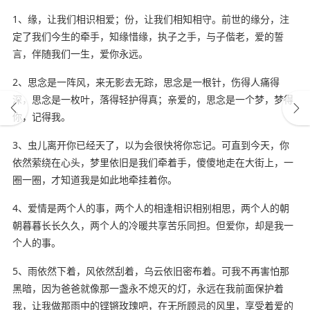
1、缘，让我们相识相爱；份，让我们相知相守。前世的缘分，注
定了我们今生的牵手，知缘惜缘，执子之手，与子偕老，爱的誓
言，伴随我们一生，爱你永远。
2、思念是一阵风，来无影去无踪，思念是一根针，伤得人痛得
深，思念是一枚叶，落得轻护得真；亲爱的，思念是一个梦，梦得
你，记得我。
3、虫儿离开你已经天了，以为会很快将你忘记。可直到今天，你
依然萦绕在心头，梦里依旧是我们牵着手，傻傻地走在大街上，一
圈一圈，才知道我是如此地牵挂着你。
4、爱情是两个人的事，两个人的相逢相识相别相思，两个人的朝
朝暮暮长长久久，两个人的冷暖共享苦乐同担。但爱你，却是我一
个人的事。
5、雨依然下着，风依然刮着，乌云依旧密布着。可我不再害怕那
黑暗，因为爸爸就像那一盏永不熄灭的灯，永远在我前面保护着
我，让我做那雨中的铿锵玫瑰吧，在无所顾忌的风里，享受着爱的