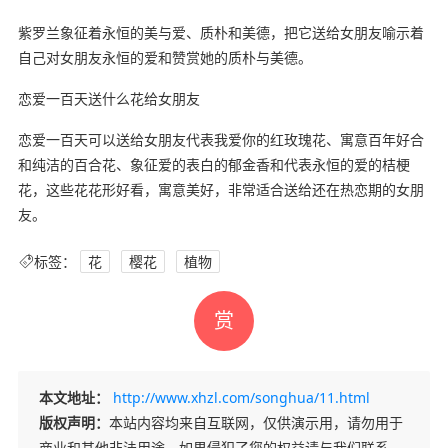
紫罗兰象征着永恒的美与爱、质朴和美德，把它送给女朋友喻示着
自己对女朋友永恒的爱和赞赏她的质朴与美德。
恋爱一百天送什么花给女朋友
恋爱一百天可以送给女朋友代表我爱你的红玫瑰花、寓意百年好合
和纯洁的百合花、象征爱的表白的郁金香和代表永恒的爱的桔梗
花，这些花花形好看，寓意美好，非常适合送给还在热恋期的女朋
友。
标签：
花
樱花
植物
赏
本文地址：
http://www.xhzl.com/songhua/11.html
版权声明：
本站内容均来自互联网，仅供演示用，请勿用于
商业和其他非法用途。如果侵犯了您的权益请与我们联系，