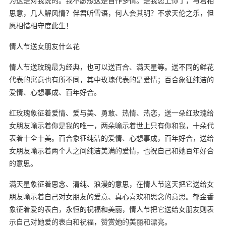
为这是对我说的。我不愿想这是自作多情。是我恋上你了，与君相
思意，几人解风情？伴君听雪语，何人会其明？不求天伦之乐，但
愿相惜相守度此生！
情人节送女朋友什么花
情人节送玫瑰最为经典，也可以送百合、满天星等。送不同的鲜花
代表的寓意也有所不同，其中玫瑰代表的是爱情；百合象征纯洁的
爱情、心想事成、百年好合。
红玫瑰象征着爱情、爱与美、勇敢、热情、热恋，送一朵红玫瑰给
女朋友喻示着你是我的唯一，两朵喻示着世上只有你和我，十朵代
表着十全十美。百合象征纯洁的爱情、心想事成，百年好合，送给
女朋友喻示着两个人之间纯洁美满的爱情，也祝自己和她百年好合
的意思。
满天星象征着思念、清纯、浪漫的意思，在情人节这天把它送给女
朋友喻示着自己对女朋友的爱意、真心喜欢和思念的意思。郁金香
象征着爱的表白，永恒的祝福和美丽，情人节把它送给女朋友则表
示自己对她爱的表白和祝福，赞赏她的美丽和漂亮。