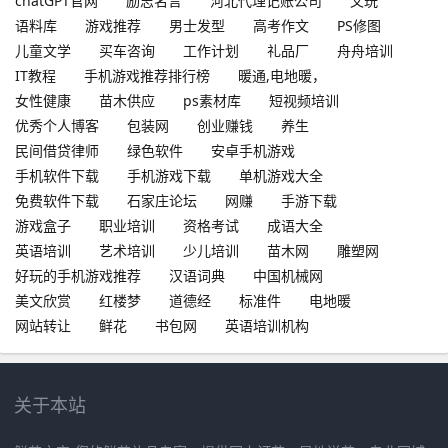
chatGPT官网
励志名言
河北代理记账公司
文玩
语料库
游戏推荐
男士发型
高考作文
PS修图
儿童文学
买车咨询
工作计划
礼品厂
舟舟培训
IT教程
手机游戏推荐排行榜
暖通,电地暖，
女性健康
苗木供应
ps素材库
短视频培训
优秀个人博客
包装网
创业赚钱
养生
民间借贷律师
绿色软件
安卓手机游戏
手机软件下载
手机游戏下载
单机游戏大全
免费软件下载
石家庄论坛
网赚
手游下载
游戏盒子
职业培训
资格考试
成语大全
英语培训
艺术培训
少儿培训
苗木网
雕塑网
好玩的手机游戏推荐
汉语词典
中国机械网
美文欣赏
红楼梦
道德经
标准件
电地暖
网站转让
鲜花
书包网
英语培训机构
关于本站