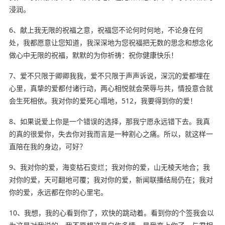
浸润。
6、献上我无限的祝福之意，祝福您不论何时何地，不论身在何
处，我都愿意让您知道，我深深地为您祝福把无数的思念和想念化
做心中无限的祝福，默默的为你祈祷：祝你健康快乐！
7、爱不只限于卿卿我我，爱不只限于声声诉说，深沉的爱都埋在
心里，真挚的爱都付诸行动，两心相悦就会荣辱与共，情投意合就
会生死相依。我对你的爱死心塌地，512，我要得到你的爱！
8、如果说爱上你是一个错误的选择，那我宁愿永远错下去。我真
的真的很爱你，失去你对我而言是一种割心之痛。所以，就这样一
直陪在我的身边，可好？
9、我对你的爱，海变枯石变烂；我对你的爱，山无棱天地合；我
对你的爱，天可翻地可覆；我对你的爱，新闻联播结局仍在；我对
你的爱，永远都在你的心里宅。
10、我想，我的心看到你了，欢快的跳动着。看到你的个签我会以