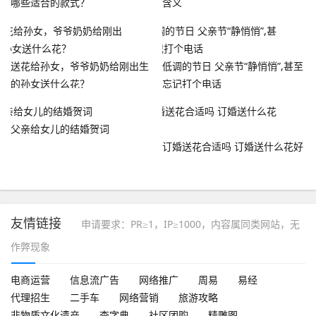
哪些适合的款式？
含义
送花给孙女，爷爷奶奶给刚出生
低调的节日 父亲节“静悄悄”,甚至
的孙女送什么花？
忘记打个电话
父亲给女儿的结婚贺词
订婚送花合适吗 订婚送什么花好
友情链接
申请要求：PR≥1，IP≥1000，内容属同类网站，无
作弊现象
电商运营
信息流广告
网络推广
周易
易经
代理招生
二手车
网络营销
旅游攻略
非物质文化遗产
查字典
社区团购
精雕图