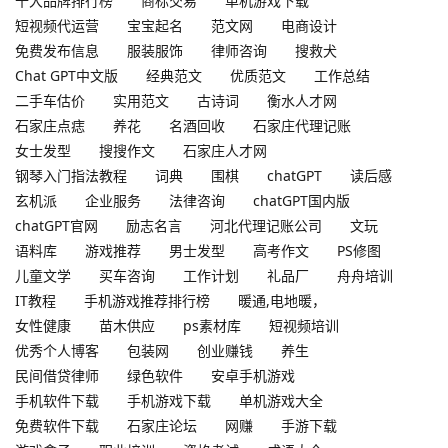
十大品牌排行榜
商标交易
单机游戏下载
短视频代运营
宝宝起名
范文网
电商设计
免费发布信息
服装服饰
律师咨询
搜救犬
Chat GPT中文版
经典范文
优质范文
工作总结
二手车估价
实用范文
古诗词
衡水人才网
石家庄点痣
养花
名酒回收
石家庄代理记账
女士发型
搜搜作文
石家庄人才网
钢琴入门指法教程
词典
围棋
chatGPT
读后感
玄机派
企业服务
法律咨询
chatGPT国内版
chatGPT官网
励志名言
河北代理记账公司
文玩
语料库
游戏推荐
男士发型
高考作文
PS修图
儿童文学
买车咨询
工作计划
礼品厂
舟舟培训
IT教程
手机游戏推荐排行榜
暖通,电地暖，
女性健康
苗木供应
ps素材库
短视频培训
优秀个人博客
包装网
创业赚钱
养生
民间借贷律师
绿色软件
安卓手机游戏
手机软件下载
手机游戏下载
单机游戏大全
免费软件下载
石家庄论坛
网赚
手游下载