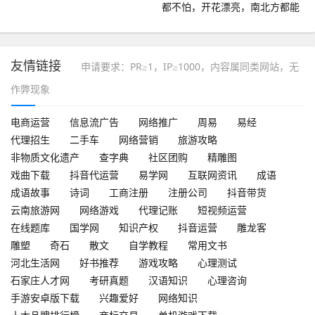
都不怕，开花漂亮，南北方都能
种
友情链接
申请要求：PR≥1，IP≥1000，内容属同类网站，无
作弊现象
电商运营
信息流广告
网络推广
周易
易经
代理招生
二手车
网络营销
旅游攻略
非物质文化遗产
查字典
社区团购
精雕图
戏曲下载
抖音代运营
易学网
互联网资讯
成语
成语故事
诗词
工商注册
注册公司
抖音带货
云南旅游网
网络游戏
代理记账
短视频运营
在线题库
国学网
知识产权
抖音运营
雕龙客
雕塑
奇石
散文
自学教程
常用文书
河北生活网
好书推荐
游戏攻略
心理测试
石家庄人才网
考研真题
汉语知识
心理咨询
手游安卓版下载
兴趣爱好
网络知识