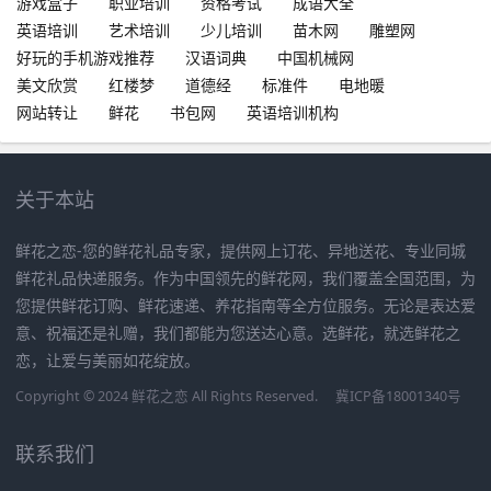
游戏盒子
职业培训
资格考试
成语大全
英语培训
艺术培训
少儿培训
苗木网
雕塑网
好玩的手机游戏推荐
汉语词典
中国机械网
美文欣赏
红楼梦
道德经
标准件
电地暖
网站转让
鲜花
书包网
英语培训机构
关于本站
鲜花之恋-您的鲜花礼品专家，提供网上订花、异地送花、专业同城
鲜花礼品快递服务。作为中国领先的鲜花网，我们覆盖全国范围，为
您提供鲜花订购、鲜花速递、养花指南等全方位服务。无论是表达爱
意、祝福还是礼赠，我们都能为您送达心意。选鲜花，就选鲜花之
恋，让爱与美丽如花绽放。
Copyright © 2024 鲜花之恋 All Rights Reserved.
冀ICP备18001340号
联系我们