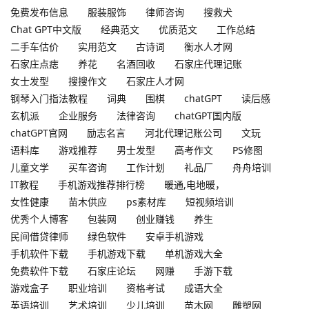
免费发布信息
服装服饰
律师咨询
搜救犬
Chat GPT中文版
经典范文
优质范文
工作总结
二手车估价
实用范文
古诗词
衡水人才网
石家庄点痣
养花
名酒回收
石家庄代理记账
女士发型
搜搜作文
石家庄人才网
钢琴入门指法教程
词典
围棋
chatGPT
读后感
玄机派
企业服务
法律咨询
chatGPT国内版
chatGPT官网
励志名言
河北代理记账公司
文玩
语料库
游戏推荐
男士发型
高考作文
PS修图
儿童文学
买车咨询
工作计划
礼品厂
舟舟培训
IT教程
手机游戏推荐排行榜
暖通,电地暖，
女性健康
苗木供应
ps素材库
短视频培训
优秀个人博客
包装网
创业赚钱
养生
民间借贷律师
绿色软件
安卓手机游戏
手机软件下载
手机游戏下载
单机游戏大全
免费软件下载
石家庄论坛
网赚
手游下载
游戏盒子
职业培训
资格考试
成语大全
英语培训
艺术培训
少儿培训
苗木网
雕塑网