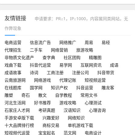
新
友情链接
申请要求：PR≥1，IP≥1000，内容属同类网站，无
作弊现象
电商运营
信息流广告
网络推广
周易
易经
代理招生
二手车
网络营销
旅游攻略
非物质文化遗产
查字典
社区团购
精雕图
戏曲下载
抖音代运营
易学网
互联网资讯
成语
成语故事
诗词
工商注册
注册公司
抖音带货
云南旅游网
网络游戏
代理记账
短视频运营
在线题库
国学网
知识产权
抖音运营
雕龙客
雕塑
奇石
散文
自学教程
常用文书
河北生活网
好书推荐
游戏攻略
心理测试
石家庄人才网
考研真题
汉语知识
心理咨询
手游安卓版下载
兴趣爱好
网络知识
十大品牌排行榜
商标交易
单机游戏下载
短视频代运营
宝宝起名
范文网
电商设计