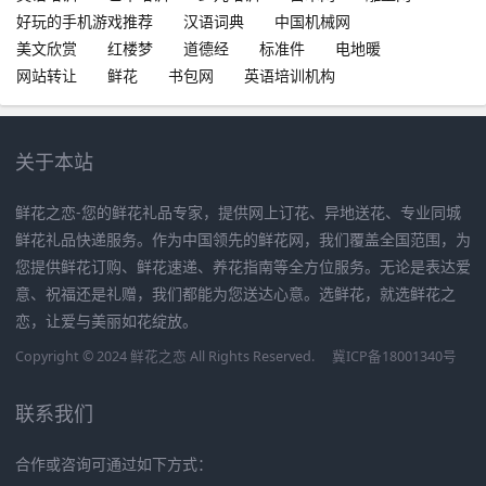
好玩的手机游戏推荐
汉语词典
中国机械网
美文欣赏
红楼梦
道德经
标准件
电地暖
网站转让
鲜花
书包网
英语培训机构
关于本站
鲜花之恋-您的鲜花礼品专家，提供网上订花、异地送花、专业同城
鲜花礼品快递服务。作为中国领先的鲜花网，我们覆盖全国范围，为
您提供鲜花订购、鲜花速递、养花指南等全方位服务。无论是表达爱
意、祝福还是礼赠，我们都能为您送达心意。选鲜花，就选鲜花之
恋，让爱与美丽如花绽放。
Copyright © 2024 鲜花之恋 All Rights Reserved.
冀ICP备18001340号
联系我们
合作或咨询可通过如下方式：