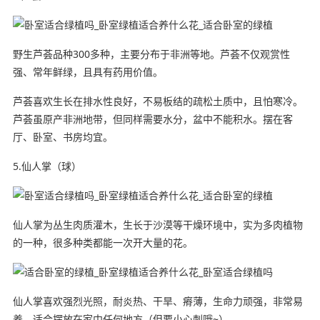
野生芦荟品种300多种，主要分布于非洲等地。芦荟不仅观赏性
强、常年鲜绿，且具有药用价值。
芦荟喜欢生长在排水性良好，不易板结的疏松土质中，且怕寒冷。
芦荟虽原产非洲地带，但同样需要水分，盆中不能积水。摆在客
厅、卧室、书房均宜。
5.仙人掌（球）
仙人掌为丛生肉质灌木，生长于沙漠等干燥环境中，实为多肉植物
的一种，很多种类都能一次开大量的花。
仙人掌喜欢强烈光照，耐炎热、干旱、瘠薄，生命力顽强，非常易
养。适合摆放在家中任何地方（但要小心刺哦~）