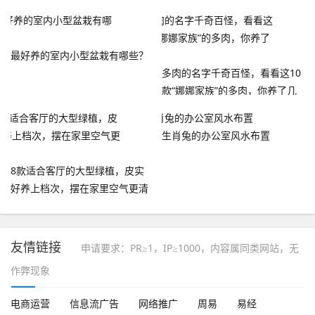
人要
最好养的室内小型盆栽有哪些？
多肉的名字千奇百怪，看看这10
款“娜娜家族”的多肉，你养了几
种？
生肖兔的办公室风水布置
8款适合客厅的大型绿植，皮实
好养上档次，摆在家里空气更清
新
友情链接
申请要求：PR≥1，IP≥1000，内容属同类网站，无
作弊现象
电商运营
信息流广告
网络推广
周易
易经