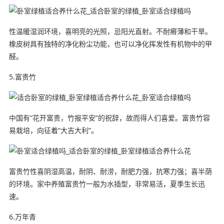
性温暖湿润环境，喜明亮的光照，忌阳光直射。不耐瘠薄和干旱。
橡皮树具有独特的净化粉尘功能，也可以净化挥发性有机物中的甲
醛。
5.富贵竹
中国有“花开富贵，竹报平安”的祝辞，故而得人们喜爱。富贵竹容
易栽培，向征着“大吉大利”。
富贵竹性喜阴湿高温，耐阴、耐涝，耐肥力强，抗寒力强；喜半荫
的环境。家中养殖富贵竹一般为水插型，非常易活，夏季生长迅
速。
6.万年青