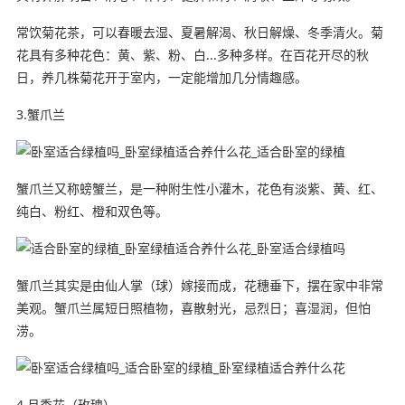
常饮菊花茶，可以春暖去湿、夏暑解渴、秋日解燥、冬季清火。菊
花具有多种花色：黄、紫、粉、白...多种多样。在百花开尽的秋
日，养几株菊花开于室内，一定能增加几分情趣感。
3.蟹爪兰
蟹爪兰又称螃蟹兰，是一种附生性小灌木，花色有淡紫、黄、红、
纯白、粉红、橙和双色等。
蟹爪兰其实是由仙人掌（球）嫁接而成，花穗垂下，摆在家中非常
美观。蟹爪兰属短日照植物，喜散射光，忌烈日；喜湿润，但怕
涝。
4.月季花（玫瑰）