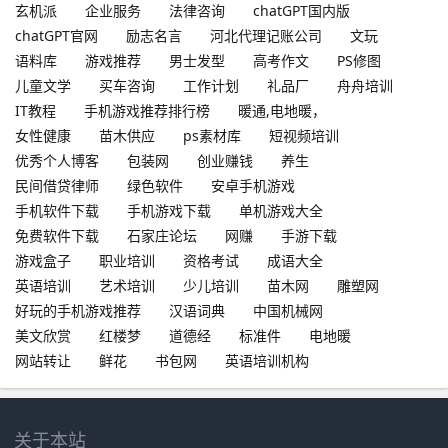
玄机派
企业服务
法律咨询
chatGPT国内版
chatGPT官网
励志名言
河北代理记账公司
文玩
语料库
游戏推荐
男士发型
高考作文
PS修图
儿童文学
买车咨询
工作计划
礼品厂
舟舟培训
IT教程
手机游戏推荐排行榜
暖通,电地暖，
女性健康
苗木供应
ps素材库
短视频培训
优秀个人博客
包装网
创业赚钱
养生
民间借贷律师
绿色软件
安卓手机游戏
手机软件下载
手机游戏下载
单机游戏大全
免费软件下载
石家庄论坛
网赚
手游下载
游戏盒子
职业培训
资格考试
成语大全
英语培训
艺术培训
少儿培训
苗木网
雕塑网
好玩的手机游戏推荐
汉语词典
中国机械网
美文欣赏
红楼梦
道德经
标准件
电地暖
网站转让
鲜花
书包网
英语培训机构
关于本站