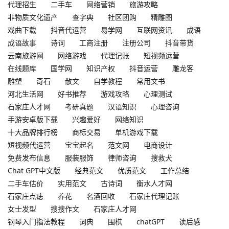
代理招生
二手车
网络营销
旅游攻略
非物质文化遗产
查字典
社区团购
精雕图
戏曲下载
抖音代运营
易学网
互联网资讯
成语
成语故事
诗词
工商注册
注册公司
抖音带货
云南旅游网
网络游戏
代理记账
短视频运营
在线题库
国学网
知识产权
抖音运营
雕龙客
雕塑
奇石
散文
自学教程
常用文书
河北生活网
好书推荐
游戏攻略
心理测试
石家庄人才网
考研真题
汉语知识
心理咨询
手游安卓版下载
兴趣爱好
网络知识
十大品牌排行榜
商标交易
单机游戏下载
短视频代运营
宝宝起名
范文网
电商设计
免费发布信息
服装服饰
律师咨询
搜救犬
Chat GPT中文版
经典范文
优质范文
工作总结
二手车估价
实用范文
古诗词
衡水人才网
石家庄点痣
养花
名酒回收
石家庄代理记账
女士发型
搜搜作文
石家庄人才网
钢琴入门指法教程
词典
围棋
chatGPT
读后感