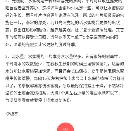
2、光照度；水蜜桃是一种非常喜光的多肉，平时可以放在露天的
阳台或者室外养护，这样光照会更均匀充足一些，可以让水蜜桃更
好的生长，而且叶片也会更加饱满有光泽，所以的叶片都紧凑的包
拢在一起，非常的漂亮，而且光照充足的话水蜜桃会更快的出状
态，露出红彤彤的颜色，越养越美观，除了夏季要遮荫处理，其它
季节都可以接受全日照，当然冬季天气低于5度要端回室内向阳
处，温暖的光照会让它更好的度过冬季。
3、浇水量；水蜜桃的叶片本身含水量很多，它有很好的耐旱性，
平时浇水的次数很少，在春秋生长期的时候土壤微微湿润，适当的
水分能让水蜜桃更加饱满，而且还会长出侧枝，夏季是休眠期水蜜
桃生长很缓慢，每隔15天左右把盆土表层浇上水保持植株活力就可
以了，冬季很容易冻伤水蜜桃，所以最好保持盆土干燥，不然冰冷
湿润的土壤会冻伤根系，大概1个月左右少量的浇些水就可以了，
气温降到零度就要停止浇水以防冻伤。
标签：