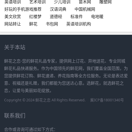
英语培训
艺术培训
少儿培训
苗木网
雕塑网
好玩的手机游戏推荐
汉语词典
中国机械网
美文欣赏
红楼梦
道德经
标准件
电地暖
网站转让
鲜花
书包网
英语培训机构
关于本站
鲜花之恋-您的鲜花礼品专家，提供网上订花、异地送花、专业同城
鲜花礼品快递服务。作为中国领先的鲜花网，我们覆盖全国范围，为
您提供鲜花订购、鲜花速递、养花指南等全方位服务。无论是表达爱
意、祝福还是礼赠，我们都能为您送达心意。选鲜花，就选鲜花之
恋，让爱与美丽如花绽放。
Copyright © 2024 鲜花之恋 All Rights Reserved.
冀ICP备18001340号
联系我们
合作或咨询可通过如下方式：