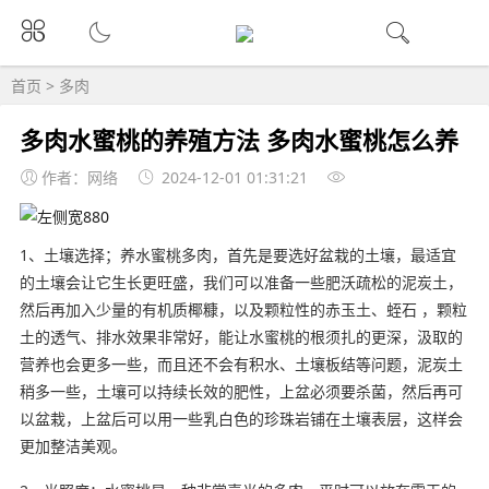
首页
>
多肉
多肉水蜜桃的养殖方法 多肉水蜜桃怎么养
作者：网络
2024-12-01 01:31:21
1、土壤选择；养水蜜桃多肉，首先是要选好盆栽的土壤，最适宜
的土壤会让它生长更旺盛，我们可以准备一些肥沃疏松的泥炭土，
然后再加入少量的有机质椰糠，以及颗粒性的赤玉土、蛭石 ，颗粒
土的透气、排水效果非常好，能让水蜜桃的根须扎的更深，汲取的
营养也会更多一些，而且还不会有积水、土壤板结等问题，泥炭土
稍多一些，土壤可以持续长效的肥性，上盆必须要杀菌，然后再可
以盆栽，上盆后可以用一些乳白色的珍珠岩铺在土壤表层，这样会
更加整洁美观。