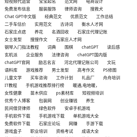
短视频代运营
宝宝起名
范文网
电商设计
免费发布信息
服装服饰
律师咨询
搜救犬
Chat GPT中文版
经典范文
优质范文
工作总结
二手车估价
实用范文
古诗词
衡水人才网
石家庄点痣
养花
名酒回收
石家庄代理记账
女士发型
搜搜作文
石家庄人才网
钢琴入门指法教程
词典
围棋
chatGPT
读后感
玄机派
企业服务
法律咨询
chatGPT国内版
chatGPT官网
励志名言
河北代理记账公司
文玩
语料库
游戏推荐
男士发型
高考作文
PS修图
儿童文学
买车咨询
工作计划
礼品厂
舟舟培训
IT教程
手机游戏推荐排行榜
暖通,电地暖，
女性健康
苗木供应
ps素材库
短视频培训
优秀个人博客
包装网
创业赚钱
养生
民间借贷律师
绿色软件
安卓手机游戏
手机软件下载
手机游戏下载
单机游戏大全
免费软件下载
石家庄论坛
网赚
手游下载
游戏盒子
职业培训
资格考试
成语大全