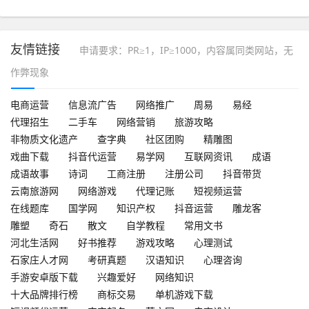
新
友情链接
申请要求：PR≥1，IP≥1000，内容属同类网站，无
作弊现象
电商运营
信息流广告
网络推广
周易
易经
代理招生
二手车
网络营销
旅游攻略
非物质文化遗产
查字典
社区团购
精雕图
戏曲下载
抖音代运营
易学网
互联网资讯
成语
成语故事
诗词
工商注册
注册公司
抖音带货
云南旅游网
网络游戏
代理记账
短视频运营
在线题库
国学网
知识产权
抖音运营
雕龙客
雕塑
奇石
散文
自学教程
常用文书
河北生活网
好书推荐
游戏攻略
心理测试
石家庄人才网
考研真题
汉语知识
心理咨询
手游安卓版下载
兴趣爱好
网络知识
十大品牌排行榜
商标交易
单机游戏下载